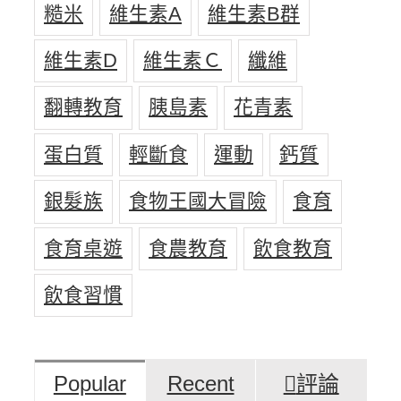
糙米
維生素A
維生素B群
維生素D
維生素Ｃ
纖維
翻轉教育
胰島素
花青素
蛋白質
輕斷食
運動
鈣質
銀髮族
食物王國大冒險
食育
食育桌遊
食農教育
飲食教育
飲食習慣
Popular
Recent
評論