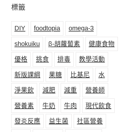
標籤
DIY
foodtopia
omega-3
shokuiku
β-胡蘿蔔素
健康食物
優格
挑食
排毒
教學活動
新版課綱
果糖
比基尼
水
淨果飲
減肥
減重
營養師
營養素
牛奶
牛肉
現代飲食
發炎反應
益生菌
社區營養