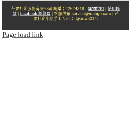
芒果社企股份有限公司 統編：42624318 |
購物說明
|
使用條
款
|
facebook 粉絲頁
| 客服信箱 service@mango.care | 芒
果社企小幫手 LINE ID: @adw8014l
Page load link