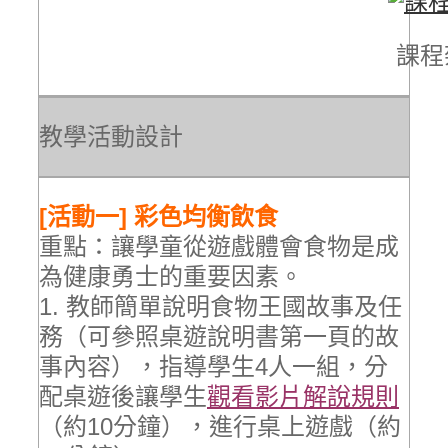
課程
教學活動設計
[活動一] 彩色均衡飲食
重點：讓學童從遊戲體會食物是成
為健康勇士的重要因素。
1. 教師簡單說明食物王國故事及任
務（可參照桌遊說明書第一頁的故
事內容），指導學生4人一組，分
配桌遊後讓學生
觀看影片解說規則
（約10分鐘），進行桌上遊戲（約