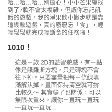
哈…哈…哈…別擔心！小小芒果編找
到了7款不會太複雜，但讓你忘記飢
餓的遊戲，我的淨果飲小撇步就是靠
這幾款遊戲，真的廢寢忘「食」，輕
輕鬆鬆就完成輕斷食的任務啦！
1010！
這是ㄧ款 2D的益智遊戲，有ㄧ點
像是餓羅斯方塊，只是磚塊不會
往下掉。只要盡量把每ㄧ條線填
滿解決掉，畫面保持清空就可撐
比較久～ 其實輸了也關係，可以
無限次重來，讓你ㄧ直玩ㄧ直玩
一直玩一直玩…