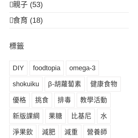
親子 (53)
食育 (18)
標籤
DIY
foodtopia
omega-3
shokuiku
β-胡蘿蔔素
健康食物
優格
挑食
排毒
教學活動
新版課綱
果糖
比基尼
水
淨果飲
減肥
減重
營養師