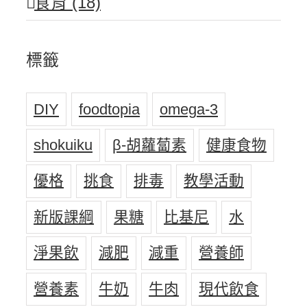
食育 (18)
標籤
DIY
foodtopia
omega-3
shokuiku
β-胡蘿蔔素
健康食物
優格
挑食
排毒
教學活動
新版課綱
果糖
比基尼
水
淨果飲
減肥
減重
營養師
營養素
牛奶
牛肉
現代飲食