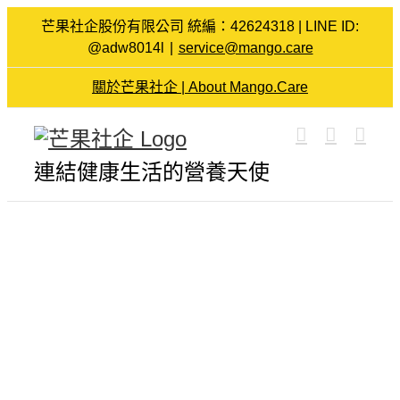
Skip
芒果社企股份有限公司 統編：42624318 | LINE ID:
to
@adw8014l
|
service@mango.care
content
關於芒果社企 | About Mango.Care
連結健康生活的營養天使
View
Larger
Image