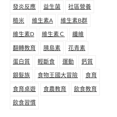
發炎反應
益生菌
社區營養
糙米
維生素A
維生素B群
維生素D
維生素Ｃ
纖維
翻轉教育
胰島素
花青素
蛋白質
輕斷食
運動
鈣質
銀髮族
食物王國大冒險
食育
食育桌遊
食農教育
飲食教育
飲食習慣