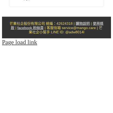
芒果社企股份有限公司 統編：42624318 |
購物說明
|
使用條
款
|
facebook 粉絲頁
| 客服信箱 service@mango.care | 芒
果社企小幫手 LINE ID: @adw8014l
Page load link