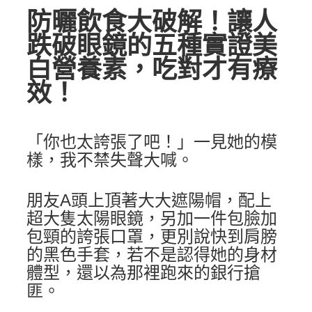
防曬飲食大破解！
讓人
跌破眼鏡的五種實證美
白營養素，吃對才有療
效！
「你也太誇張了吧！」一見她的模
樣，我不禁失聲大喊。
朋友A頭上頂著大大遮陽帽，配上
超大隻太陽眼鏡，另加一件包臉加
包頸的誇張口罩，更別說快到肩膀
的黑色手套，若不是認得她的身材
體型，還以為那裡跑來的銀行搶
匪。