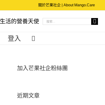
關於芒果社企 | About Mango.Care
搜
生活的營養天使
索
結
登入
果：
加入芒果社企粉絲團
近期文章