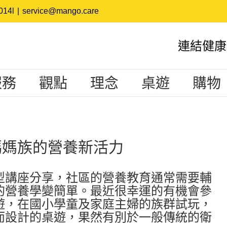
14l
|
service@mango.care
連結健康
服務
觀點
理念
桌遊
購物
媽媽族的營養新活力
型講座分享，社區的營養教育通常需要輔
的營養學變簡單。最近很幸運的有機會參
遊，在國小學童及家庭主婦的族群試玩，
而設計的桌遊，果然有別於一般傳統的衛