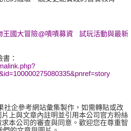
物王國大冒險@嘖嘖募資
試玩活動與最新
臉書：
malink.php?
7&id=100000275080335&pnref=story
內容由芒果社企參考網站彙集製作，如需轉貼或改
圖片上與文章內註明並引用本公司官方粉絲
徵求本公司的審查與同意。歡迎您在尊重智
我們的文章與圖片。