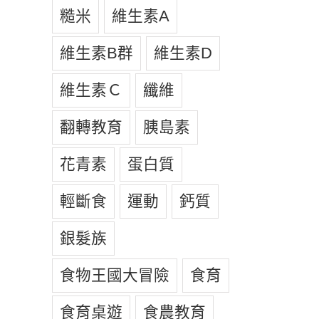
糙米
維生素A
維生素B群
維生素D
維生素Ｃ
纖維
翻轉教育
胰島素
花青素
蛋白質
輕斷食
運動
鈣質
銀髮族
食物王國大冒險
食育
食育桌遊
食農教育