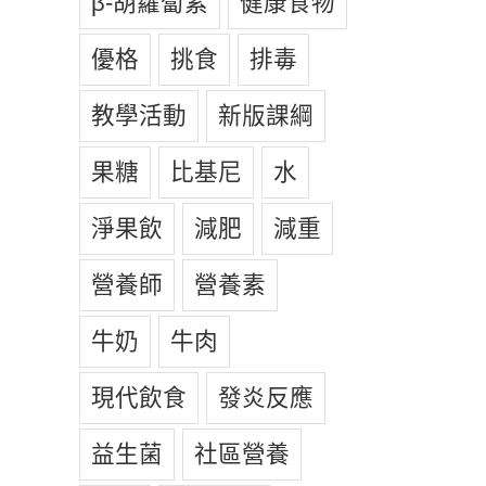
β-胡蘿蔔素
健康食物
優格
挑食
排毒
教學活動
新版課綱
果糖
比基尼
水
淨果飲
減肥
減重
營養師
營養素
牛奶
牛肉
現代飲食
發炎反應
益生菌
社區營養