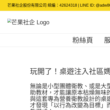
Skip
芒果社企股份有限公司 統編：42624318 | LINE ID: @adw80
to
content
粉絲頁
View
玩開了！桌遊注入社區
Larger
Image
無論是小型團體衛教、或是大
助教材，才能讓原本枯燥無味
與這套專為營養衛教設計的桌
才發現「以行為改變為目標」