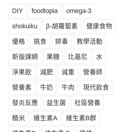
DIY
foodtopia
omega-3
shokuiku
β-胡蘿蔔素
健康食物
優格
挑食
排毒
教學活動
新版課綱
果糖
比基尼
水
淨果飲
減肥
減重
營養師
營養素
牛奶
牛肉
現代飲食
發炎反應
益生菌
社區營養
糙米
維生素A
維生素B群