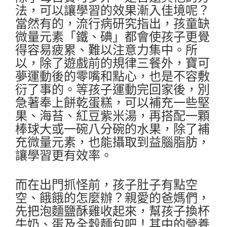
法，可以讓學習的效果漸入佳境呢？
當然有的，流行病研究指出，孩童缺
微量元素「鐵、碘」都會使孩子更覺
得容易疲累、難以注意力集中。所
以，除了遊戲前的規律三餐外，寶可
夢運動後的零嘴和點心，也是不容敷
衍了事的。等孩子運動完回家後，別
急著奉上餅乾蛋糕，可以補充一些堅
果、海苔、紅豆紫米湯，再搭配一顆
棒球大或一碗八分碗的水果，除了補
充微量元素，也能攝取到益腦脂肪，
讓學習更有效率。
而在出門抓怪前，孩子肚子有點空
空、餓餓的怎麼辦？親愛的爸媽們，
先把泡麵鹽酥雞收起來，幫孩子換杯
牛奶、蛋及全穀麵包吧！其中的營養