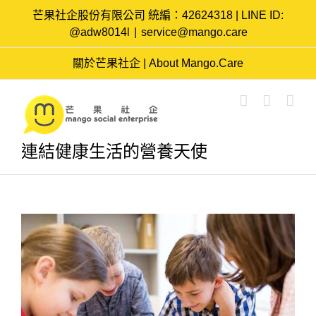
Skip
芒果社企股份有限公司 統編：42624318 | LINE ID:
to
@adw8014l
|
service@mango.care
content
關於芒果社企 | About Mango.Care
連結健康生活的營養天使
View
Larger
Image