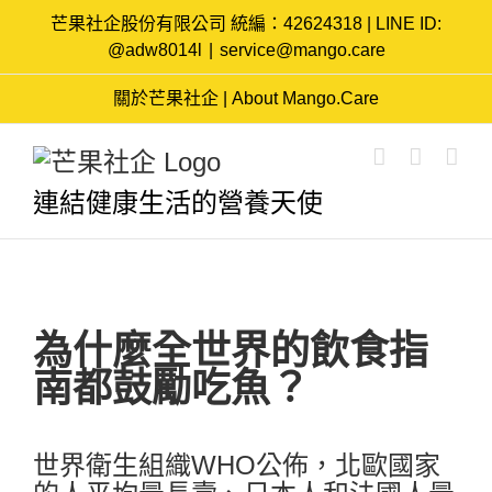
Skip
芒果社企股份有限公司 統編：42624318 | LINE ID:
to
@adw8014l
|
service@mango.care
content
關於芒果社企 | About Mango.Care
連結健康生活的營養天使
View
為什麼全世界的飲食指
Larger
Image
南都鼓勵吃魚？
世界衛生組織WHO公佈，北歐國家