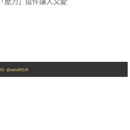
‪壓力‬」這件讓人又愛
D: @adw8014l