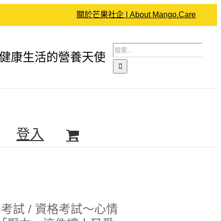
關於芒果社企 | About Mango.Care
搜
健康生活的營養天使
索
結
果：
登入
試‬ / ‪資格考試‬～心情