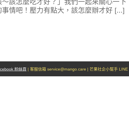
張～該怎麼吃才好？」我們一起來關心一下「
事情吧！壓力有點大，該怎麼辦才好 [...]
acebook 粉絲頁
| 客服信箱 service@mango.care | 芒果社企小幫手 LINE I