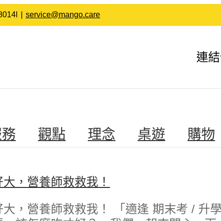
014l
|
service@mango.care
連結
服務
觀點
理念
桌遊
購物
好大，營養師救救我！
大，營養師救救我！ 「適逢 ‪期末考‬ / ‪升學考