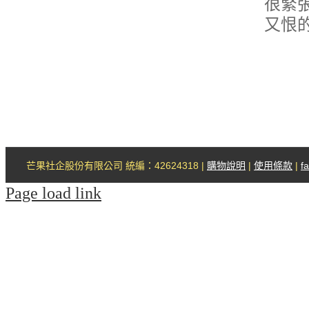
很緊
又恨的
芒果社企股份有限公司 統編：42624318 |
購物說明
|
使用條款
|
f
Page load link