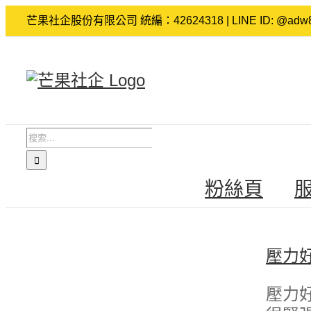
Skip
芒果社企股份有限公司 統編：42624318 | LINE ID: @adw8
to
content
搜
索
結
粉絲頁
果：
壓力
壓力好