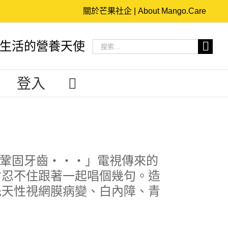
關於芒果社企 | About Mango.Care
搜
生活的營養天使
索
結
登入
果：
、鞏固牙齒‧‧‧」電視傳來的
會忍不住跟著一起唱個幾句。造
先天性視網膜病變、白內障、青