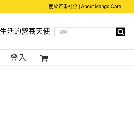
關於芒果社企 | About Mango.Care
搜
生活的營養天使
索
結
登入
果：