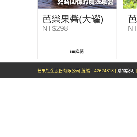
芭樂果醬(大罐)
芭
NT$
298
NT
詳情
芒果社企股份有限公司 統編：42624318 |
購物說明