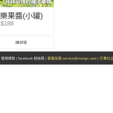
樂果醬(小罐)
$
188
詳情
|
使用條款
|
facebook 粉絲頁
| 客服信箱 service@mango.care | 芒果社企