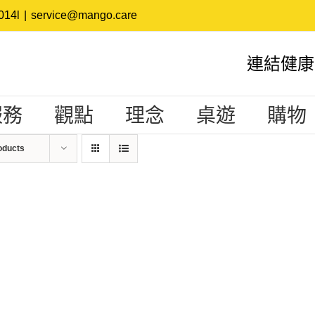
14l
|
service@mango.care
連結健康
服務
觀點
理念
桌遊
購物
oducts