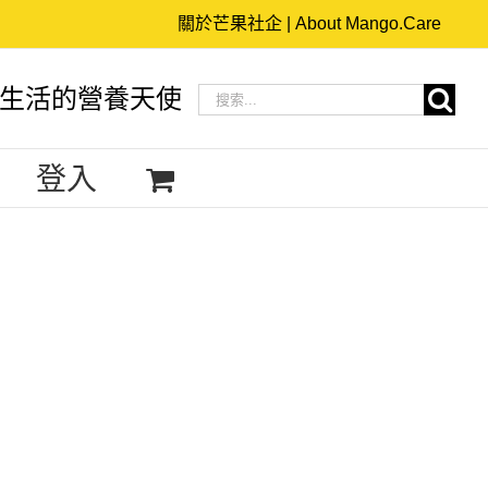
關於芒果社企 | About Mango.Care
搜
生活的營養天使
索
結
登入
果：