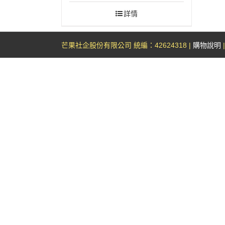
詳情
芒果社企股份有限公司 統編：42624318 |
購物說明