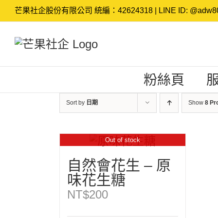
Skip
芒果社企股份有限公司 統編：42624318 | LINE ID: @adw80
to
content
粉絲頁
Sort by
日期
Show
8 Pr
Out of stock
自然會花生 – 原
味花生糖
NT$
200