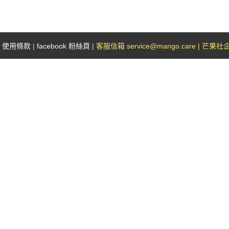
|
使用條款
|
facebook 粉絲頁
| 客服信箱 service@mango.care | 芒果社企