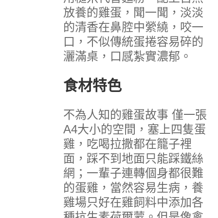
放養的雞蛋，聞一聞，淡淡
的清香在鼻腔中縈繞，咬一
口，不似傳統蛋捲容易碎的
灑滿桌，口感紮實濃郁。
食材特色
不為人知的雞蛋故事
僅一張
A4大小的空間，塞上四隻蛋
雞，吃喝拉撒都在籠子裡
面，踩不到地面只能踩鐵絲
網；一輩子連轉個身都很難
的蛋雞，當然容易生病，養
雞場只好在雞飼料中添加各
種抗生素荷爾蒙。但是像禽