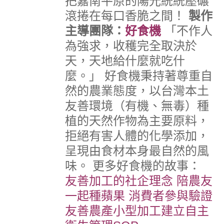
把嘉南平原的陽光統統
壓碾
滾捲
在每口香脆之間！
製作
主導團隊：
好食機
「不作人
為強求，收穫完全取決於
天，天地給什麼就吃什
麼。」
好食機秉持著尊重自
然的農業態度，以台灣本土
友善環境（有機、無毒）種
植的天然作物為主要原料，
拒絕有害人體的化學添加，
呈現由食材本身最自然的風
味。
更多好食機的故事：
友善加工的社企理念
陪農友
一起種蘋果 消費者參與驗證
友善農產小型加工建立自主