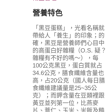
營養特色
「黑豆蛋糕」，光看名稱就
帶給人「養生」的印象；的
確，黑豆是營養師們心目中
的高蛋白好雜糧（O.S. 疑？
雜糧有不好的嗎～），每
100公克黑豆，蛋白質就占
34.6公克，膳食纖維含量也
高，占20公克（國人每日膳
食纖維建議量是25~35公
克）；而鉀含量在豆類裡跟
黃豆並列第一位，比燕麥
片、薏仁、玉米、米飯及糙