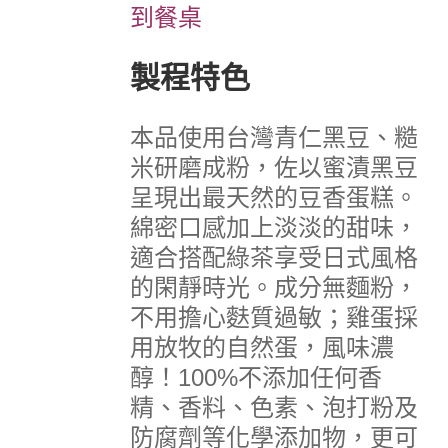
到餐桌
製程特色
本品使用台灣青仁黑豆、糙
米研磨成粉，佐以蜜漬黑豆
呈現出最天然的豆香蛋糕。
綿密口感加上淡淡的甜味，
適合搭配綠茶享受日式風格
的閑靜時光。
成分無麵粉，
不用擔心麩質過敏；雞蛋採
用放牧的自然蛋，風味濃
醇！
100%不添加任何香
精、香料、色素、泡打粉及
防腐劑等化學添加物，
更可