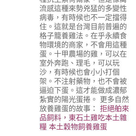
流感這種來勢兇猛的多變性
病毒，有時候也不一定擋得
住。這就是台灣目前普遍的
格子籠養雞法。
在乎永續食
物環境的商家，不會用這種
蛋。
十甲農場的雞，可以在
室外奔跑、理毛，可以玩
沙，有時候也會小小打個
架。不注射藥物，也不會被
逼迫下蛋。
這才能做成濃郁
紮實的陽光蛋捲。
更多自然
放養雞蛋的故事：
拒絕舶來
品飼料，東石土雞吃本土雜
糧
本土穀物飼養雞蛋