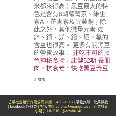
米都來得高；黑豆最大的特
色是含有β胡蘿蔔素、維生
素A、花青素及異黃酮；除
此之外，其他微量元素 如
鋅、銅、鎂、鉬、硒、氟的
含量也很高。
更多有關黑豆
的營養故事：
非吃不可的黑
色神秘食物，康健52期
長肌
肉，抗衰老，快吃黑豆黃豆
詳情
芒果社企股份有限公司 統編：42624318 |
購物說明
|
使用條款
|
facebook 粉絲頁
| 客服信箱 service@mango.care | 芒果社企
小幫手 LINE ID: @adw8014l