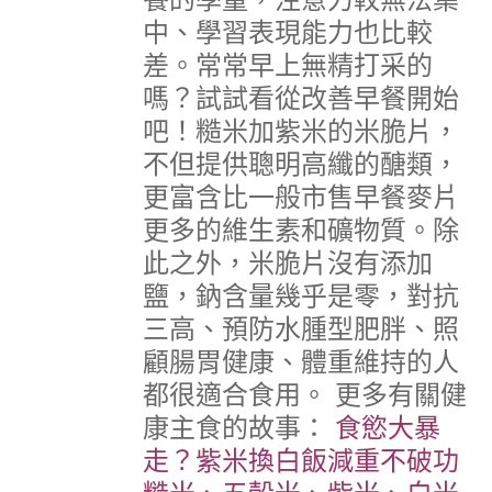
中、學習表現能力也比較
差。常常早上無精打采的
嗎？試試看從改善早餐開始
吧！糙米加紫米的米脆片，
不但提供聰明高纖的醣類，
更富含比一般市售早餐麥片
更多的維生素和礦物質。除
此之外，米脆片沒有添加
鹽，鈉含量幾乎是零，對抗
三高、預防水腫型肥胖、照
顧腸胃健康、體重維持的人
都很適合食用。
更多有關健
康主食的故事：
食慾大暴
走？紫米換白飯減重不破功