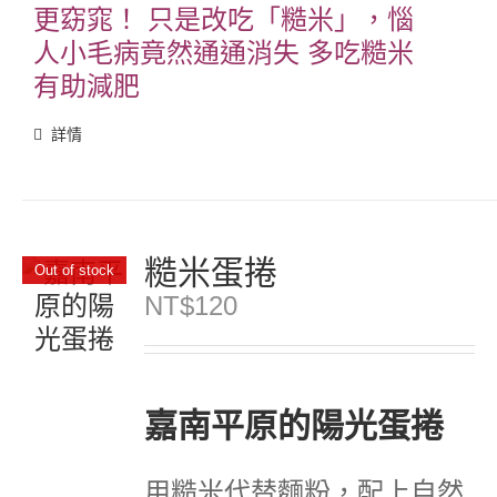
更窈窕！
只是改吃「糙米」，惱
人小毛病竟然通通消失
多吃糙米
有助減肥
詳情
糙米蛋捲
Out of stock
NT$
120
嘉南平原的陽光蛋捲
用糙米代替麵粉，配上自然