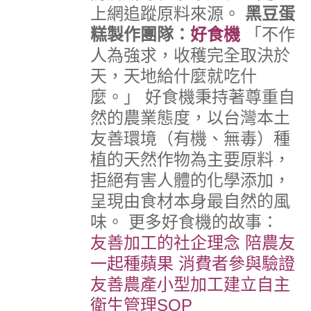
上網追蹤原料來源。
黑豆蛋
糕製作團隊：
好食機
「不作
人為強求，收穫完全取決於
天，天地給什麼就吃什
麼。」
好食機秉持著尊重自
然的農業態度，以台灣本土
友善環境（有機、無毒）種
植的天然作物為主要原料，
拒絕有害人體的化學添加，
呈現由食材本身最自然的風
味。
更多好食機的故事：
友善加工的社企理念
陪農友
一起種蘋果 消費者參與驗證
友善農產小型加工建立自主
衛生管理SOP