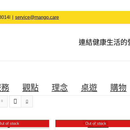
014l
|
service@mango.care
連結健康生活的
服務
觀點
理念
桌遊
購物
ut of stock
Out of stock