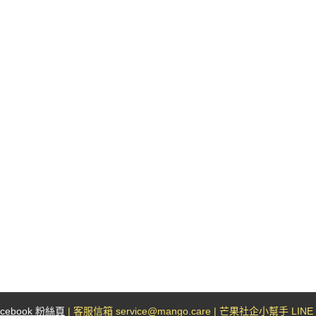
小小芒果幫手
Lorem ipsum dolor sit amet,
elit [...]
LEARN MORE
acebook 粉絲頁
| 客服信箱 service@mango.care | 芒果社企小幫手 LINE I