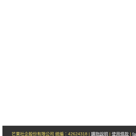
芒果社企股份有限公司 統編：42624318 |
購物說明
|
使用條款
|
f