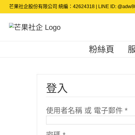
Skip
芒果社企股份有限公司 統編：42624318 | LINE ID: @adw80
to
content
粉絲頁
登入
使用者名稱 或 電子郵件
*
密碼
*