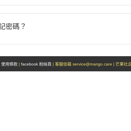
記密碼？
|
使用條款
|
facebook 粉絲頁
| 客服信箱 service@mango.care | 芒果社企