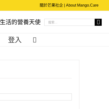
關於芒果社企 | About Mango.Care
搜
生活的營養天使
索
結
登入
果：