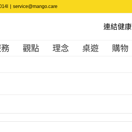
14l
|
service@mango.care
連結健康
服務
觀點
理念
桌遊
購物