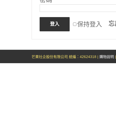
忘
保持登入
登入
芒果社企股份有限公司 統編：42624318 |
購物說明