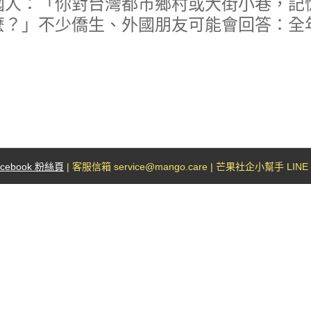
國人：「你對台灣都市鄉村或大街小巷，記
？」不少僑生、外國朋友可能會回答：全年無休又
acebook 粉絲頁
| 客服信箱 service@mango.care | 芒果社企小幫手 LINE I