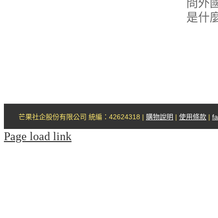
問外
是什麼
芒果社企股份有限公司 統編：42624318 |
購物說明
|
使用條款
|
f
Page load link