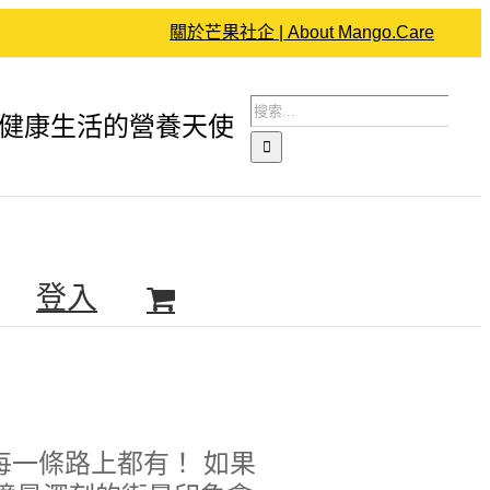
關於芒果社企 | About Mango.Care
搜
健康生活的營養天使
索
結
果：
登入
每一條路上都有！ 如果