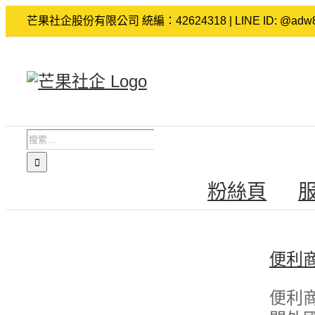
Skip
芒果社企股份有限公司 統編：42624318 | LINE ID: @adw8
to
content
搜
索
結
粉絲頁
果：
便利
便利