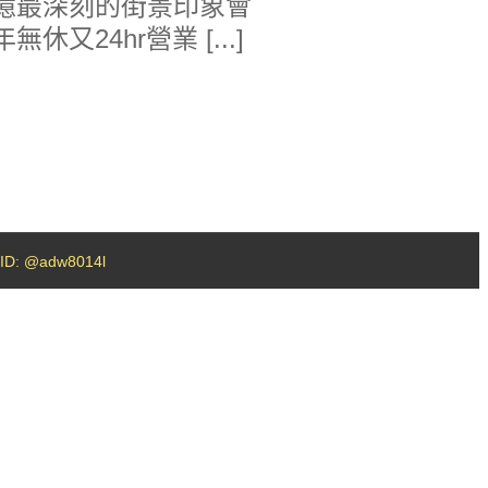
憶最深刻的街景印象會
24hr營業 [...]
D: @adw8014l