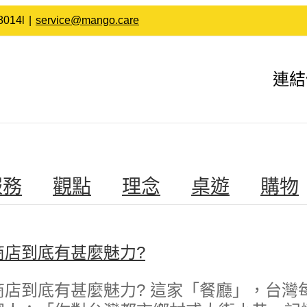
014l
|
service@mango.care
連結
服務
觀點
理念
桌遊
購物
商店到底有甚麼魅力?
商店到底有甚麼魅力? 這家「餐廳」，台灣