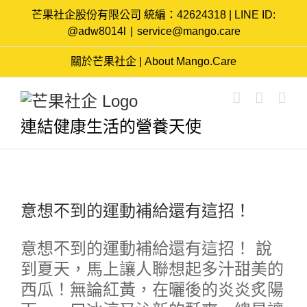
Skip
芒果社企股份有限公司 統編：42624318 | LINE ID:
to
@adw8014l
|
service@mango.care
content
關於芒果社企 | About Mango.Care
連結健康生活的營養天使
意想不到的運動補給還有這招！
意想不到的運動補給還有這招！ 說
到夏天，馬上讓人聯想起多汁甜美的
西瓜！無論紅黃，在曬後的炎炎炙陽