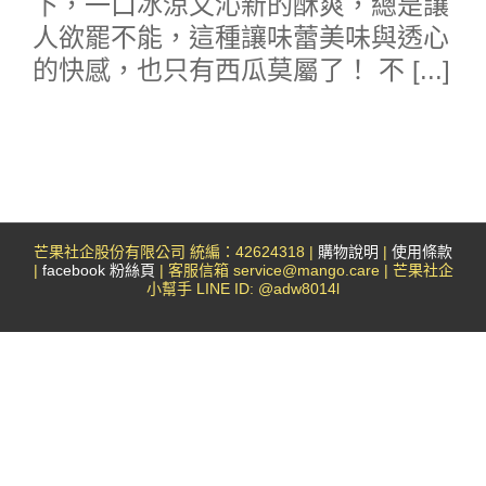
下，一口冰涼又沁新的酥爽，總是讓
人欲罷不能，這種讓味蕾美味與透心
的快感，也只有西瓜莫屬了！ 不 [...]
芒果社企股份有限公司 統編：42624318 |
購物說明
|
使用條款
|
facebook 粉絲頁
| 客服信箱 service@mango.care | 芒果社企
小幫手 LINE ID: @adw8014l