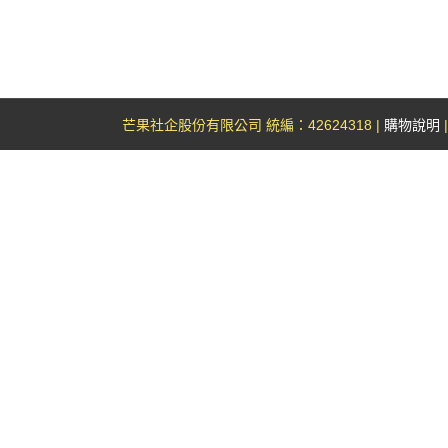
芒果社企股份有限公司 統編：42624318 |
購物說明