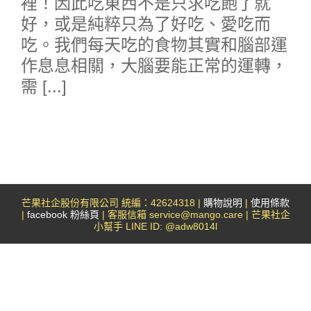
裡！因此吃東西不是只求吃飽了就
好，或是純粹只為了好吃、愛吃而
吃。我們每天吃的食物其實和腦部運
作息息相關，大腦要能正常的運轉，
需 [...]
芒果社企股份有限公司 統編：42624318 |
購物說明
|
使用條款
|
facebook 粉絲頁
| 客服信箱 service@mango.care | 芒果社企
小幫手 LINE ID: @adw8014l