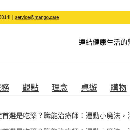
014l
|
service@mango.care
連結健康生活的
服務
觀點
理念
桌遊
購物
症首選是吃藥？職能治療師：運動小魔法，