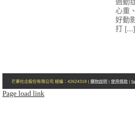
過動
心重
好動
打 [...
芒果社企股份有限公司 統編：42624318 |
購物說明
|
使用條款
|
f
Page load link