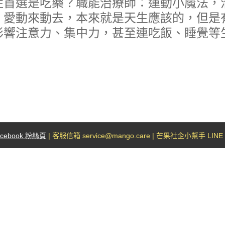
症首選是吃藥？職能治療師：運動小魔法，
、愛動來動去，本來就是天生應該的，但是
影響注意力、集中力，甚至連吃飯、睡覺等
]
acebook 粉絲頁
| 客服信箱 service@mango.care | 芒果社企小幫手 LINE I