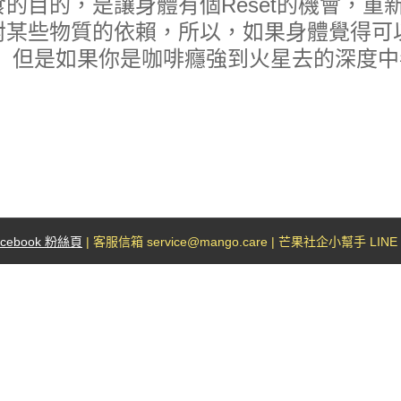
食的目的，是讓身體有個Reset的機會，重
對某些物質的依賴，所以，如果身體覺得可
。 但是如果你是咖啡癮強到火星去的深度
acebook 粉絲頁
| 客服信箱 service@mango.care | 芒果社企小幫手 LINE I