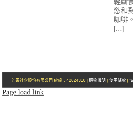
輕斷
慾和
咖啡
[...]
芒果社企股份有限公司 統編：42624318 |
購物說明
|
使用條款
|
f
Page load link