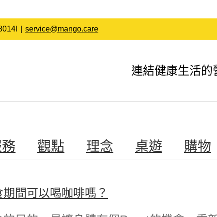
014l
|
service@mango.care
連結健康生活的
服務
觀點
理念
桌遊
購物
食期間可以喝咖啡嗎‬？