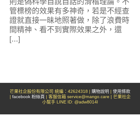
則是偽科學自說自話的滑稽理論。不
管標榜的效果有多神奇，若是不經查
證就直接一昧地照著做，除了浪費時
間精神、看不到實際效果之外，還
[...]
芒果社企股份有限公司 統編：42624318 |
購物說明
|
使用條款
|
facebook 粉絲頁
| 客服信箱 service@mango.care | 芒果社企
小幫手 LINE ID: @adw8014l