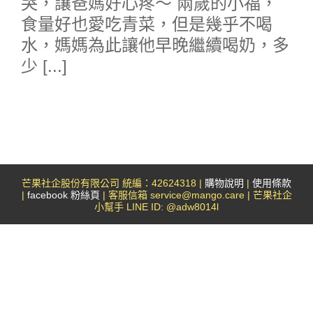
哭，讓爸媽好心疼～ 兩歲的小福，
食量好也愛吃青菜，但是幾乎不喝
水，媽媽為此讓他早晚繼續喝奶，多
少 [...]
芒果社企股份有限公司 統編：42624318 |
購物說明
|
使用條款
|
facebook 粉絲頁
| 客服信箱 service@mango.care | 芒果社企
小幫手 LINE ID: @adw8014l