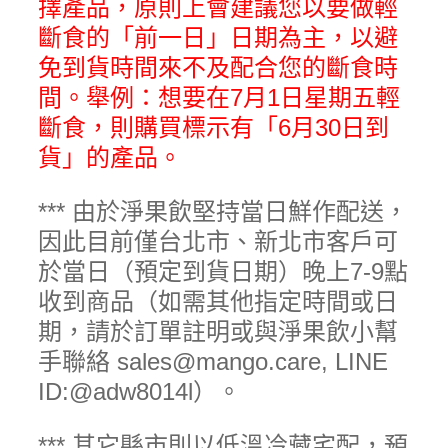
擇產品，原則上會建議您以要做輕
斷食的「前一日」日期為主，以避
免到貨時間來不及配合您的斷食時
間。舉例：想要在7月1日星期五輕
斷食，則購買標示有「6月30日到
貨」的產品。
*** 由於淨果飲堅持當日鮮作配送，
因此目前僅台北市、新北市客戶可
於當日（預定到貨日期）晚上7-9點
收到商品（如需其他指定時間或日
期，請於訂單註明或與淨果飲小幫
手聯絡 sales@mango.care, LINE
ID:@adw8014l）。
*** 其它縣市則以低溫冷藏宅配，預