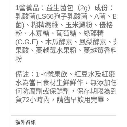
1
營養品：益生菌包（2g）成份：
乳酸菌(LS66孢子乳酸菌、A菌、B
菌)、糊精纖維、玉米澱粉、優格
粉、木寡糖、葡萄糖、綠藻精
(C.G.F)、木瓜酵素、鳳梨酵素、蘋
果酸、蔓越莓水果粉、蔓越莓香料
粉
備註：1~4號果飲、紅豆水及紅棗
水為當日食材生鮮鮮作，無添加任
何防腐劑或保鮮劑，保存期限為到
貨72小時內，請儘早飲用完畢。
額外資訊