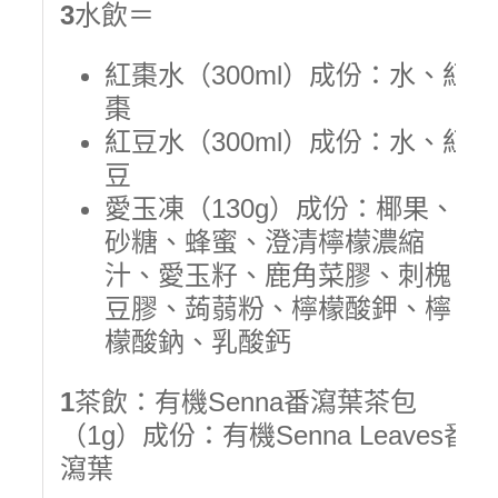
3
水飲＝
紅棗水（300ml）成份：水、紅
棗
紅豆水（300ml）成份：水、紅
豆
愛玉凍（130g）成份：椰果、
砂糖、蜂蜜、澄清檸檬濃縮
汁、愛玉籽、鹿角菜膠、刺槐
豆膠、蒟蒻粉、檸檬酸鉀、檸
檬酸鈉、乳酸鈣
1
茶飲：有機Senna番瀉葉茶包
（1g）成份：有機Senna Leaves番
瀉葉