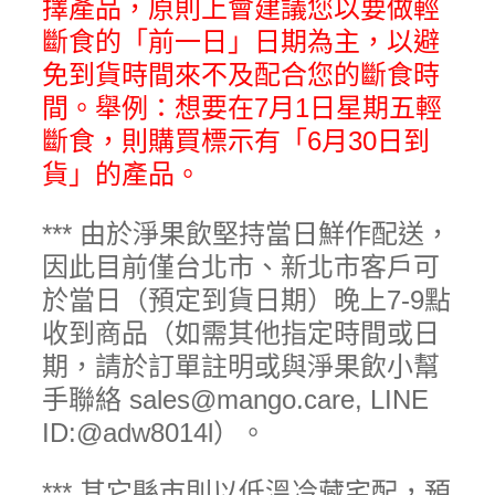
擇產品，原則上會建議您以要做輕
斷食的「前一日」日期為主，以避
免到貨時間來不及配合您的斷食時
間。舉例：想要在7月1日星期五輕
斷食，則購買標示有「6月30日到
貨」的產品。
*** 由於淨果飲堅持當日鮮作配送，
因此目前僅台北市、新北市客戶可
於當日（預定到貨日期）晚上7-9點
收到商品（如需其他指定時間或日
期，請於訂單註明或與淨果飲小幫
手聯絡 sales@mango.care, LINE
ID:@adw8014l）。
*** 其它縣市則以低溫冷藏宅配，預