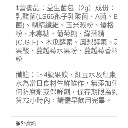
1
營養品：益生菌包（2g）成份：
乳酸菌(LS66孢子乳酸菌、A菌、B
菌)、糊精纖維、玉米澱粉、優格
粉、木寡糖、葡萄糖、綠藻精
(C.G.F)、木瓜酵素、鳳梨酵素、蘋
果酸、蔓越莓水果粉、蔓越莓香料
粉
備註：1~4號果飲、紅豆水及紅棗
水為當日食材生鮮鮮作，無添加任
何防腐劑或保鮮劑，保存期限為到
貨72小時內，請儘早飲用完畢。
額外資訊