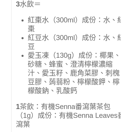
3
水飲＝
紅棗水（300ml）成份：水、紅
棗
紅豆水（300ml）成份：水、紅
豆
愛玉凍（130g）成份：椰果、
砂糖、蜂蜜、澄清檸檬濃縮
汁、愛玉籽、鹿角菜膠、刺槐
豆膠、蒟蒻粉、檸檬酸鉀、檸
檬酸鈉、乳酸鈣
1
茶飲：有機Senna番瀉葉茶包
（1g）成份：有機Senna Leaves番
瀉葉