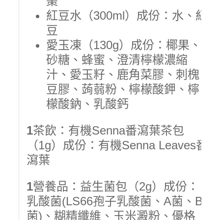
棗
紅豆水（300ml）成份：水、紅
豆
愛玉凍（130g）成份：椰果、
砂糖、蜂蜜、澄清檸檬濃縮
汁、愛玉籽、鹿角菜膠、刺槐
豆膠、蒟蒻粉、檸檬酸鉀、檸
檬酸鈉、乳酸鈣
1
茶飲：有機Senna番瀉葉茶包
（1g）成份：有機Senna Leaves番
瀉葉
1
營養品：益生菌包（2g）成份：
乳酸菌(LS66孢子乳酸菌、A菌、B
菌)、糊精纖維、玉米澱粉、優格