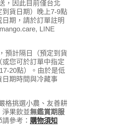
配送，因此目前僅台北
到貨日期）晚上7-9點
或日期，請於訂單註明
go.care, LINE
配，預計隔日（預定到貨
（或您可於訂單中指定
17-20點）。由於是低
貨日期時間與冷藏事
過嚴格挑選小農、友善耕
，淨果飲並
無鑑賞期服
節請參考：
購物須知