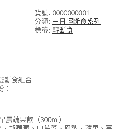
貨號:
0000000001
分類:
ㄧ日輕斷食系列
標籤:
輕斷食
輕斷食組合
份：
早晨蔬果飲（300ml）
水、胡蘿蔔、山芹菜、鳳梨、蘋果、薑