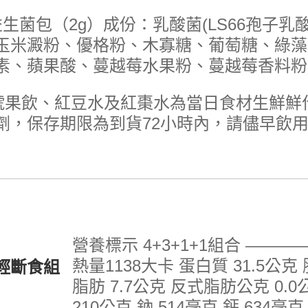
生菌包（2g）成份：乳酸菌(LS66孢子乳
玉米澱粉、優格粉、木寡糖、葡萄糖、綠藻精(
素、蘋果酸、蔓越莓水果粉、蔓越莓香料粉
4號果飲、紅豆水及紅棗水為當日食材生鮮鮮
劑，保存期限為到貨72小時內，請儘早飲
營養標示 4+3+1+1組合 ——
熱量1138大卡 蛋白質 31.5公克 
輕斷食組
脂肪 7.7公克 反式脂肪公克 0.
210公克 鈉 514毫克 鈣 634毫