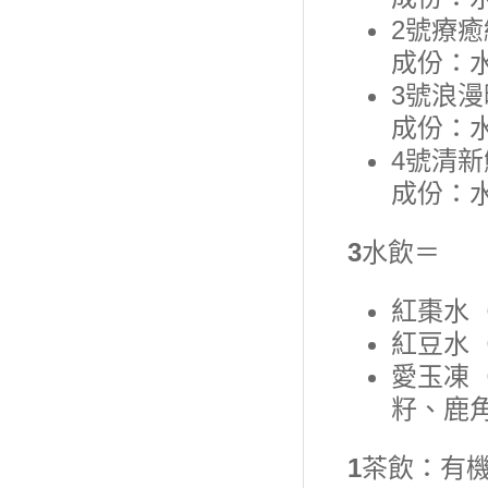
2號療癒
成份：
3號浪漫
成份：
4號清新
成份：
3
水飲＝
紅棗水（
紅豆水（
愛玉凍
籽、鹿
1
茶飲：有機S