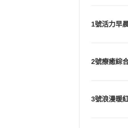
1號活力早
2號療癒綜
3號浪漫暖