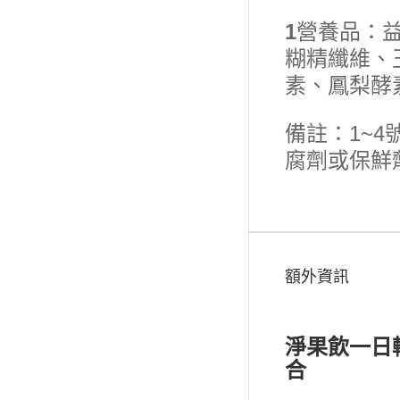
1
營養品：益
糊精纖維、
素、鳳梨酵
備註：1~
腐劑或保鮮
額外資訊
淨果飲一日
合