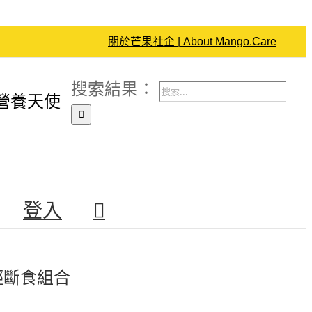
關於芒果社企 | About Mango.Care
搜索結果：
營養天使
登入
日輕斷食組合