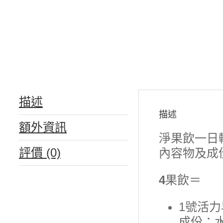
描述
描述
額外資訊
淨果飲一日
評價 (0)
內容物及成
4
果飲＝
1號活力
成份：