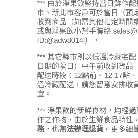
*** 由於淨果飲堅持當日鮮作
市、新北市客戶可於當日（預定
收到商品（如需其他指定時間
或與淨果飲小幫手聯絡 sales@man
ID:@adw8014l）。
*** 其它縣市則以低溫冷藏宅
日期的隔日）中午前收到貨品
配送時段：12點前、12-17點、
溫冷藏配送，請您留意安排收
宜。
*** 淨果飲的新鮮食材，均經
作之作物，由於生鮮食品特性
務
，也
無法辦理退貨
。更多細