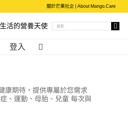
關於芒果社企 | About Mango.Care
搜
生活的營養天使
索
結
登入
果：
健康期待，提供專屬於您需求
症、運動、母胎、兒童 每次與