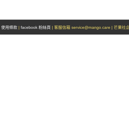
|
使用條款
|
facebook 粉絲頁
| 客服信箱 service@mango.care | 芒果社企