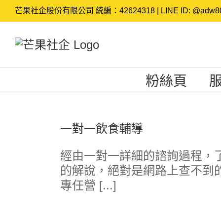
Skip
芒果社企股份有限公司 統編：42624318 | LINE ID: @adw80
to
content
粉絲頁
一對一飲食輔導
經由一對一詳細的諮詢過程，
的解說，絕對是網路上查不到的
專任營 [...]