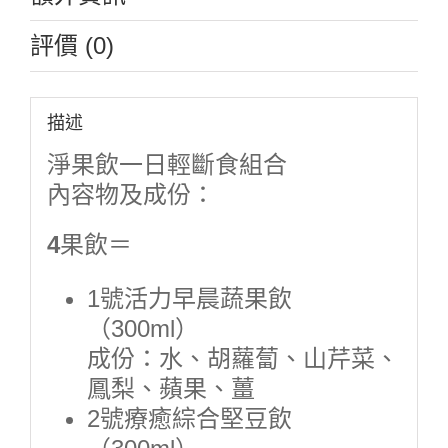
評價 (0)
描述
淨果飲一日輕斷食組合
內容物及成份：
4
果飲＝
1號活力早晨蔬果飲
（300ml）
成份：水、胡蘿蔔、山芹菜、
鳳梨、蘋果、薑
2號療癒綜合堅豆飲