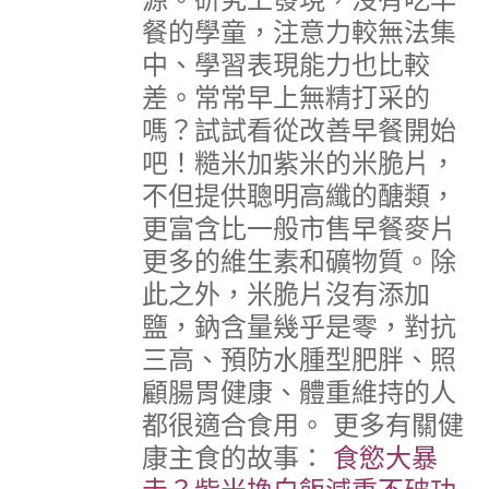
餐的學童，注意力較無法集
中、學習表現能力也比較
差。常常早上無精打采的
嗎？試試看從改善早餐開始
吧！糙米加紫米的米脆片，
不但提供聰明高纖的醣類，
更富含比一般市售早餐麥片
更多的維生素和礦物質。除
此之外，米脆片沒有添加
鹽，鈉含量幾乎是零，對抗
三高、預防水腫型肥胖、照
顧腸胃健康、體重維持的人
都很適合食用。
更多有關健
康主食的故事：
食慾大暴