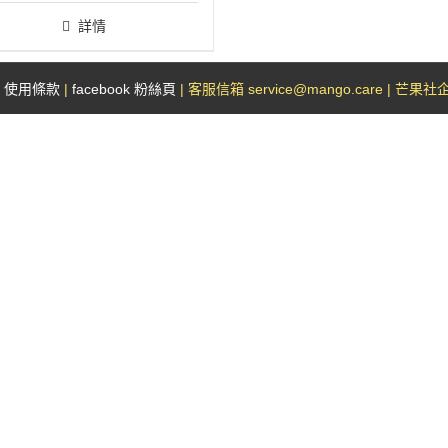
詳情
|
使用條款
|
facebook 粉絲頁
| 客服信箱 service@mango.care | 芒果社企