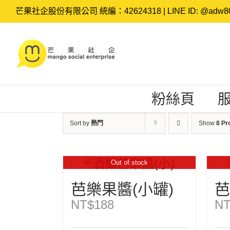
Skip
芒果社企股份有限公司 統編：42624318 | LINE ID: @adw80
to
content
粉絲頁
Sort by
熱門
Show
8 Pr
Out of stock
芭樂果醬(小罐)
芭
NT$
188
NT