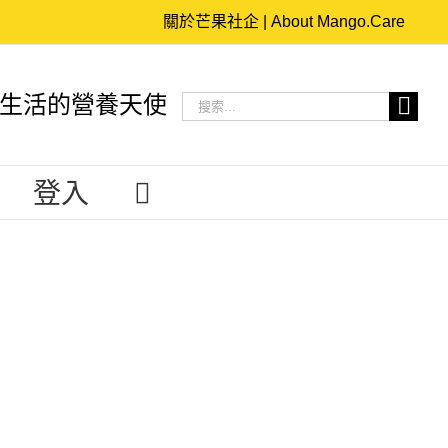
關於芒果社企 | About Mango.Care
搜
生活的營養天使
索
結
登入
果：