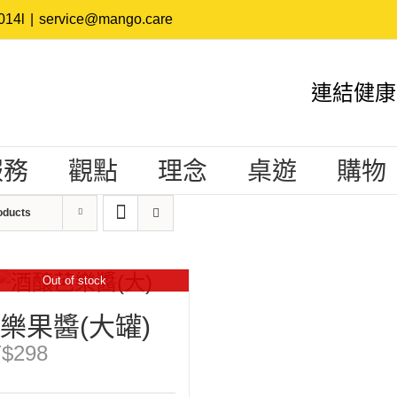
14l
|
service@mango.care
連結健康
服務
觀點
理念
桌遊
購物
oducts
Out of stock
樂果醬(大罐)
$
298