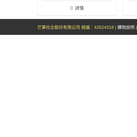
詳情
芒果社企股份有限公司 統編：42624318 |
購物說明